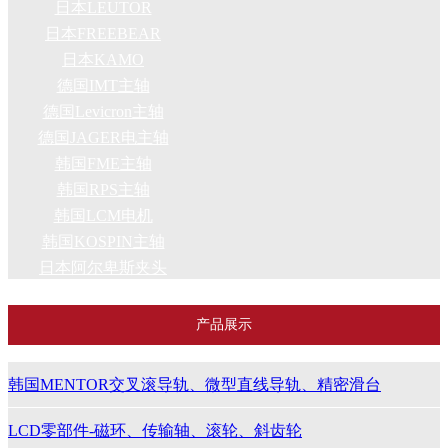
日本LEUTOR
日本FREEBEAR
日本KAMO
德国IMT主轴
德国Levicron主轴
德国JAGER电主轴
韩国FME主轴
韩国RPS主轴
韩国LCM电机
韩国KOSPIN主轴
日本阿尔卑斯夹头
产品展示
韩国MENTOR交叉滚导轨、微型直线导轨、精密滑台
LCD零部件-磁环、传输轴、滚轮、斜齿轮