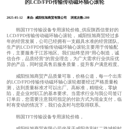
的LCD/FPD传输传动磁环轴心滚轮
2025-05-12
来自:
咸阳恒旭商贸有限公司
浏览次数:280
韩国TFT传输设备专用滚轮价格_供应陕西信誉好的
LCD/FPD传输传动磁环轴心滚轮， 咸阳恒旭商贸经过多
年的经营发展，公司已经拥有一支颇具水准的经营团队。
生产的LCD/FPD传输传动磁环轴心滚轮主要用于传输配
件，主要服务于江苏地区。我们始终坚持“用心制造，诚
信合作，品质经营”的营业理念，为广大需求行业供应优
异的产品，同时提高售后服务质量，提升客户满意程度。
咸阳恒旭商贸产品质量可靠，价格公道，每一个出库
的LCD/FPD传输传动磁环轴心滚轮都要经过严格质量检
测，达到质量标准才可以出厂。高标准，精细化，零缺
陷，是企业对职工的基本要求。当需求行业与我公司签订
订单后，您需要注意我司指定的付款方式为现金支付，临
时有变动的情况下，我们会及时与您取得联系。
韩国TFT传输设备专用滚轮价格，
咸阳恒旭商贸有限公司坐落于咸阳市彩虹二路城投时