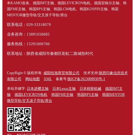
本KAMO齿条、德国IMT主轴、德国LEVICRON电机、德国翌格尔主轴、韩
国FME主轴、韩国RPS主轴、韩国LCM电机、韩国KOSPIN主轴、韩国
MENTOR微型导轨/交叉滚子导轨/滑台
联系电话：029-33318079
业务咨询：15891656685
服务热线：15291009766
联系地址：陕西省咸阳市秦都区彩虹二路城投时代
CopyRight © 版权所有:
咸阳恒旭商贸有限公司
技术支持:
陕西印象信息技术
有限公司
网站地图
XML
备案号:
陕ICP备2023009930号-1
本站关键字:
日本进樱主轴
日本Lexus主轴
日本精密机械
德国IMT主
轴
德国LEVICRON电机
韩国FME主轴
韩国RPS主轴
韩国MENTOR
微型导轨/交叉滚子导轨/滑台