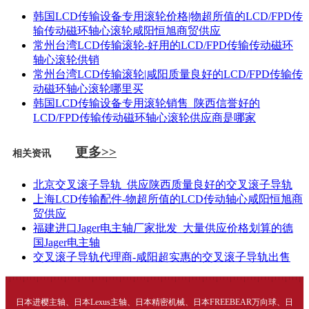
韩国LCD传输设备专用滚轮价格|物超所值的LCD/FPD传
输传动磁环轴心滚轮咸阳恒旭商贸供应
常州台湾LCD传输滚轮-好用的LCD/FPD传输传动磁环
轴心滚轮供销
常州台湾LCD传输滚轮|咸阳质量良好的LCD/FPD传输传
动磁环轴心滚轮哪里买
韩国LCD传输设备专用滚轮销售_陕西信誉好的
LCD/FPD传输传动磁环轴心滚轮供应商是哪家
更多>>
相关资讯
北京交叉滚子导轨_供应陕西质量良好的交叉滚子导轨
上海LCD传输配件-物超所值的LCD传动轴心咸阳恒旭商
贸供应
福建进口Jager电主轴厂家批发_大量供应价格划算的德
国Jager电主轴
交叉滚子导轨代理商-咸阳超实惠的交叉滚子导轨出售
日本进樱主轴、日本Lexus主轴、日本精密机械、日本FREEBEAR万向球、日