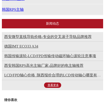
韩国RPS主轴
韩国LCM电机
新闻动态
韩国KOSPIN主轴
西安微型直线导轨价格-专业的交叉滚子导轨品牌推荐
日本阿尔卑斯夹头
德国IMT ECO33 A34
韩国传输滚轮-LCD/FPD传输传动磁环轴心滚轮注意事项
西安韩国RPS高光主轴厂家-品牌好的电主轴推荐
LCD/FPD轴心价格_陕西报价合理的LCD传动轴心哪里有供应
查看更多
猜你喜欢